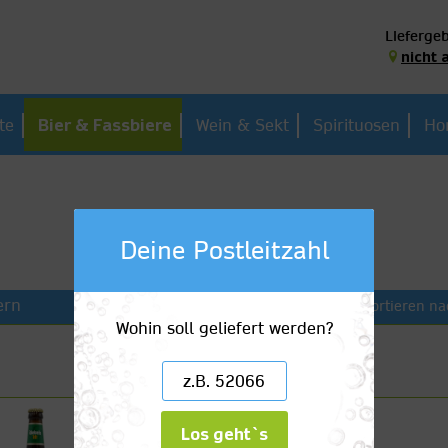
Liefergeb
nicht 
te
Bier & Fassbiere
Wein & Sekt
Spirituosen
Ho
Deine Postleitzahl
ern
Sortieren na
Wohin soll geliefert werden?
Diebels Alt
Los geht`s