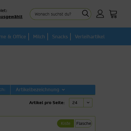
iet:
ausgewählt
me & Office
Milch
Snacks
Verleihartikel
Artikelbezeichnung
ch:
Artikel pro Seite:
Kiste
Flasche