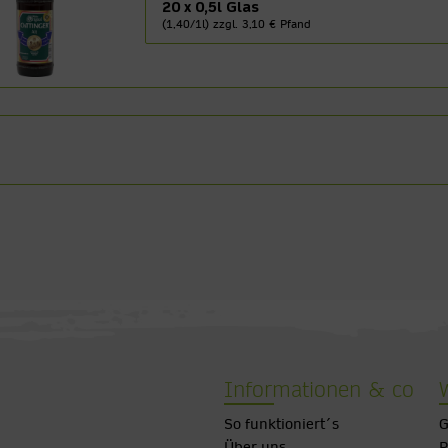
20 x 0,5l Glas
(1,40/1l) zzgl. 3,10 € Pfand
Informationen & co
So funktioniert´s
G
Über uns
P