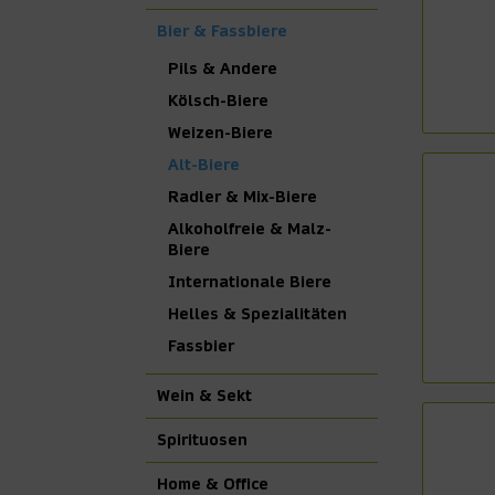
Bier & Fassbiere
Pils & Andere
Kölsch-Biere
Weizen-Biere
Alt-Biere
Radler & Mix-Biere
Alkoholfreie & Malz-
Biere
Internationale Biere
Helles & Spezialitäten
Fassbier
Wein & Sekt
Spirituosen
Home & Office