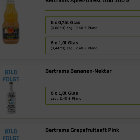
Bertrams Apfel-Direkt trüb 100%
6 x 0,75l Glas
(3,00/1l) zzgl. 2,40 € Pfand
6 x 1,0l Glas
(3,44/1l) zzgl. 2,40 € Pfand
Bertrams Bananen-Nektar
6 x 1,0l Glas
zzgl. 2,40 € Pfand
Bertrams Grapefruitsaft Pink