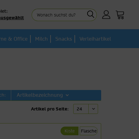
iet:
ausgewählt
me & Office
Milch
Snacks
Verleihartikel
Artikelbezeichnung
ch:
Artikel pro Seite:
Kiste
Flasche