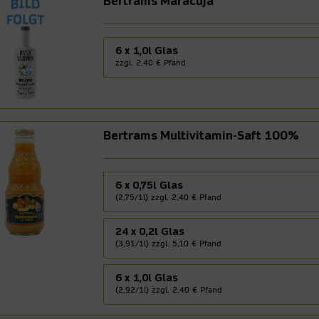
Bertrams Maracuja
6 x 1,0l Glas
zzgl. 2,40 € Pfand
Bertrams Multivitamin-Saft 100%
6 x 0,75l Glas
(2,75/1l) zzgl. 2,40 € Pfand
24 x 0,2l Glas
(3,91/1l) zzgl. 5,10 € Pfand
6 x 1,0l Glas
(2,92/1l) zzgl. 2,40 € Pfand