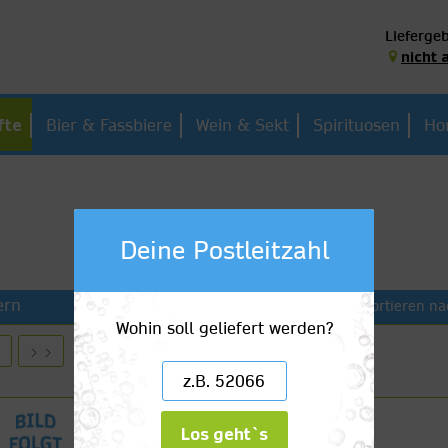
Liefergeb
nicht 
fte
Bier & Fassbiere
Wein & Sekt
Spirituosen
Ho
Deine Postleitzahl
ern
Sortieren na
Wohin soll geliefert werden?
von
2
Bertrams Ananassaft 100%
Los geht`s