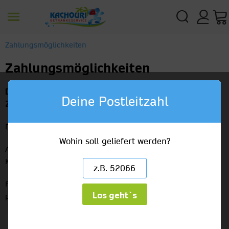
Zahlungsmöglichkeiten
Zahlungsmöglichkeiten
Die Qual der Wahl. Wir bieten dir folgende
Deine Postleitzahl
Zahlungsmöglichkeiten:
Dein zurückgegebenes Pfand wird vor Ort direkt verrechnet.
Wohin soll geliefert werden?
Anschließend kannst du beim Fahrer vor Ort in Bar, mit EC-
Karte / Girocard, Kreditkarte, Google Pay, Apple Pay bezahlen.
Firmenkunden können den Rechnungsbetrag auch bequem
Los geht`s
per Lastschrift einziehen lassen.