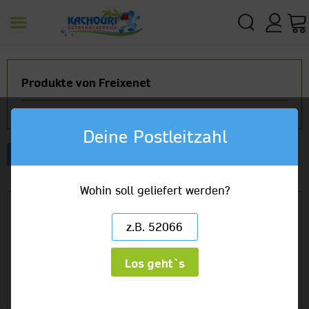
Produkte von Freixenet
Deine Postleitzahl
Artikelbezeichnung
Wohin soll geliefert werden?
Freixenet Legero Alkoholfrei
1 x 0,75l Glas
10,09 €
(13,45/1l)
Los geht`s