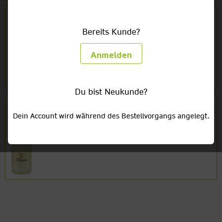
Freixenet Seco trocken
Bereits Kunde?
1 x 0,75l Glas
10,09 €
(13,45/1l)
Anmelden
Du bist Neukunde?
Freixenet Semi Seco halbtrocken
Dein Account wird während des Bestellvorgangs angelegt.
1 x 0,75l Glas
10,09 €
(13,45/1l)