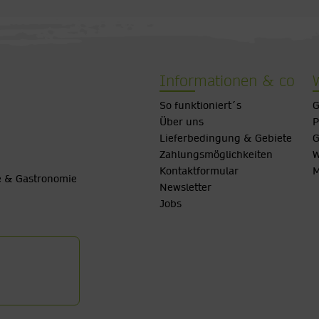
Informationen & co
So funktioniert´s
G
Über uns
P
Lieferbedingung & Gebiete
G
Zahlungsmöglichkeiten
W
Kontaktformular
M
be & Gastronomie
Newsletter
Jobs