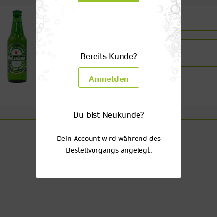
Heineken
24 x 0,33l Glas
Bereits Kunde?
(3,28/1l) zzgl. 3,42 € Pfand
Anmelden
28 x 0,25l Glas
(3,03/1l) zzgl. 3,74 € Pfand
Du bist Neukunde?
Dein Account wird während des
Bestellvorgangs angelegt.