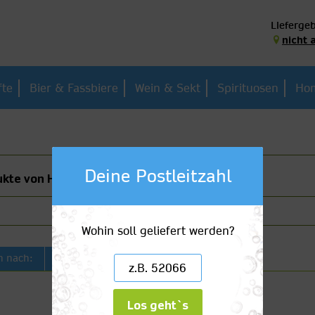
Liefergeb
nicht 
fte
Bier & Fassbiere
Wein & Sekt
Spirituosen
Hom
Deine Postleitzahl
kte von Heineken
Wohin soll geliefert werden?
Artikelbezeichnung
n nach:
Los geht`s