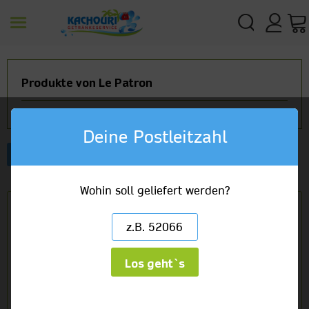
Produkte von Le Patron
Deine Postleitzahl
Artikelbezeichnung
Wohin soll geliefert werden?
Le Patron blanc Tafelwein 2000 trocken
1 x 1,0l Glas
5,29 €
Los geht`s