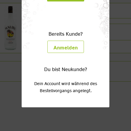
Malibu Kokuslikör 21%
1 x 0,7l Glas
Bereits Kunde?
(21,56/1l)
Anmelden
Du bist Neukunde?
Dein Account wird während des
Bestellvorgangs angelegt.