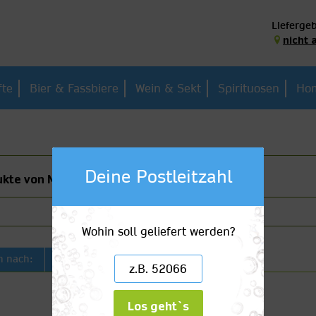
Liefergeb
nicht 
fte
Bier & Fassbiere
Wein & Sekt
Spirituosen
Hom
Deine Postleitzahl
kte von Malibu
Wohin soll geliefert werden?
Artikelbezeichnung
n nach:
Los geht`s