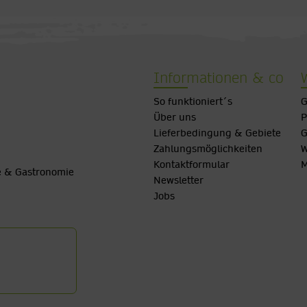
Informationen & co
So funktioniert´s
G
Über uns
P
Lieferbedingung & Gebiete
G
Zahlungsmöglichkeiten
W
Kontaktformular
M
be & Gastronomie
Newsletter
Jobs