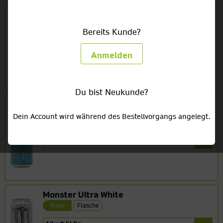
Monster Energy
Kiste
Flasche
Bereits Kunde?
24 x 0,5l Ds
41,66 €
(3,47/1l) zzgl. 6,00 € Pfand
Anmelden
Du bist Neukunde?
Monster Mango Loco
Kiste
Flasche
Dein Account wird während des Bestellvorgangs angelegt.
12 x 0,5l Ds
24,88 €
(4,15/1l) zzgl. 3,00 € Pfand
Monster Ultra White
Kiste
Flasche