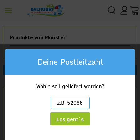
Produkte von Monster
Deine Postleitzahl
Filtern
Artikelbezeichnung
Wohin soll geliefert werden?
Monster Assault Energy
Kiste
Flasche
12 x 0,5l Ds
21,38 €
(3,56/1l) zzgl. 3,00 € Pfand
Los geht`s