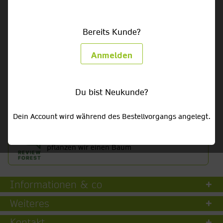
Bereits Kunde?
Getränke HEUTE bestellt - HEUTE geliefert!
Anmelden
Getränke- & Partylieferservice für Privat, Gewerbe &
Gastronomie
Du bist Neukunde?
Liefergebiet:
nicht ausgewählt
Dein Account wird während des Bestellvorgangs angelegt.
Für jede Google-Bewertung
pflanzen wir einen Baum
Informationen & co
Weiteres
Kontakt