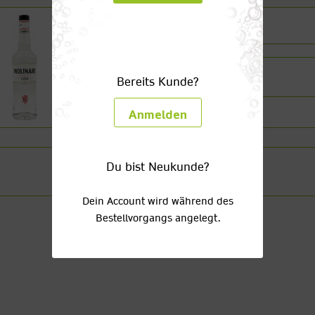
Sambuca Molinari 40%
1 x 0,7l Glas
Bereits Kunde?
(25,84/1l)
Anmelden
Du bist Neukunde?
Dein Account wird während des
Bestellvorgangs angelegt.