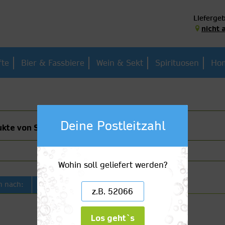
Liefergeb
nicht 
fte
Bier & Fassbiere
Wein & Sekt
Spirituosen
Hom
Deine Postleitzahl
ukte von Sambuca
Wohin soll geliefert werden?
Artikelbezeichnung
n nach:
Los geht`s