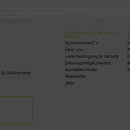
Informationen & co
So funktioniert´s
G
Über uns
P
Lieferbedingung & Gebiete
G
Zahlungsmöglichkeiten
W
Kontaktformular
M
be & Gastronomie
Newsletter
Jobs