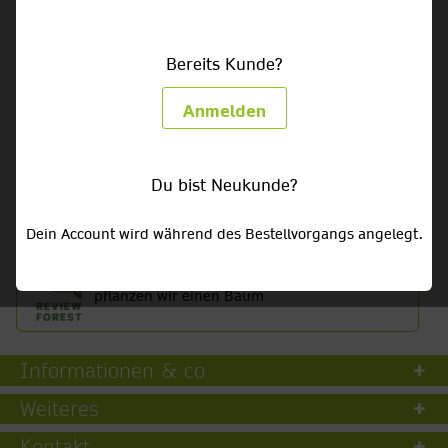
Bereits Kunde?
Getränke HEUTE bestellt - HEUTE geliefert!
Anmelden
Getränke- & Partylieferservice für Privat, Gewerbe &
Gastronomie
Du bist Neukunde?
Liefergebiet:
nicht ausgewählt
Dein Account wird während des Bestellvorgangs angelegt.
Für jede Google-Bewertung
pflanzen wir einen Baum
Informationen & co
Weiteres
Kontakt