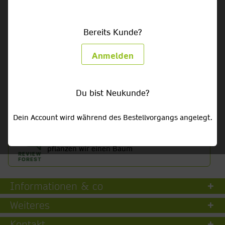
Bereits Kunde?
Getränke HEUTE bestellt - HEUTE geliefert!
Anmelden
Getränke- & Partylieferservice für Privat, Gewerbe &
Gastronomie
Du bist Neukunde?
Liefergebiet:
nicht ausgewählt
Dein Account wird während des Bestellvorgangs angelegt.
Für jede Google-Bewertung
pflanzen wir einen Baum
Informationen & co
Weiteres
Kontakt