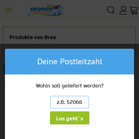
Produkte von Bree
Deine Postleitzahl
Artikelbezeichnung
Wohin soll geliefert werden?
Bree Chardonnay halbtrocken weiß
1 x 0,75l Glas
8,29 €
(11,05/1l)
Los geht`s