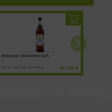
Bitburger alkoholfrei 0,0%
Bertram
ab 1,85 €
(5,61 € / 1 Liter) zzgl. 3,10 € Pfand
(10,45 € / 1