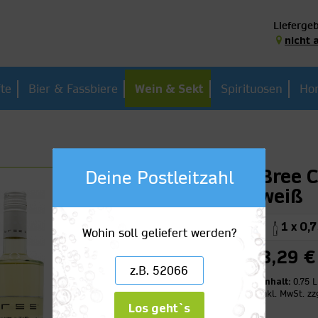
Liefergeb
nicht 
te
Bier & Fassbiere
Wein & Sekt
Spirituosen
Hom
Bree 
Deine Postleitzahl
weiß
1 x 0,7
Wohin soll geliefert werden?
8,29 €
Inhalt:
0.75 L
inkl. MwSt.
zz
Los geht`s