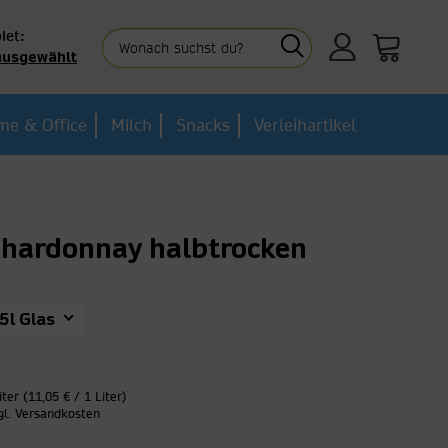
iet:
ausgewählt
e & Office
Milch
Snacks
Verleihartikel
Chardonnay halbtrocken
5l Glas
iter (11,05 € / 1 Liter)
gl. Versandkosten