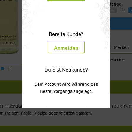
Menge:
Bereits Kunde?
Merken
Anmelden
Artikel-Nr.:
Du bist Neukunde?
Dein Account wird während des
Bestellvorgangs angelegt.
ch Fruchtigkeit und Eleganz. Sein voller Körper macht ihn zu ei
 Fleisch, Pasta, Risotto oder leichten Salaten.