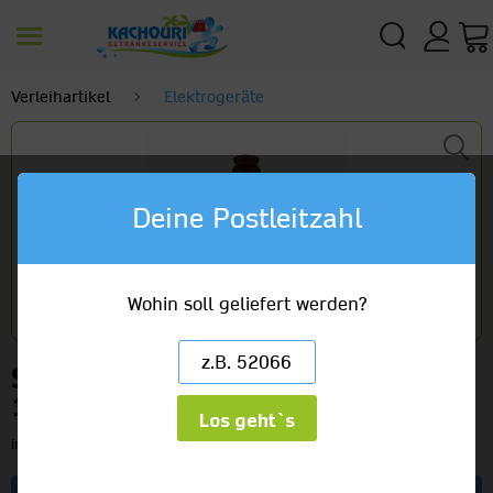
Verleihartikel
Elektrogeräte
Deine Postleitzahl
Wohin soll geliefert werden?
Schokoladenbrunnen
124,90 €
Los geht`s
inkl. MwSt.
zzgl. Versandkosten