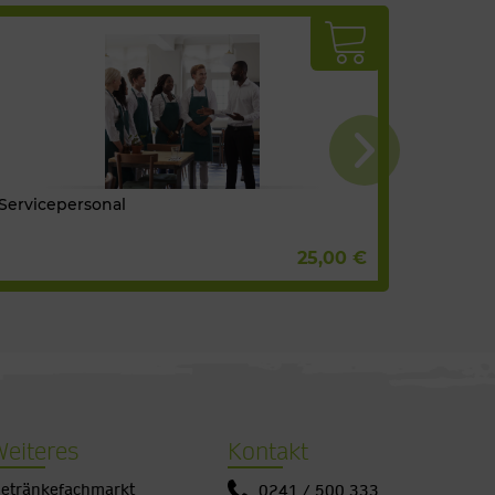
Servicepersonal
Schale o
25,00 €
Weiteres
Kontakt
etränkefachmarkt
0241 / 500 333