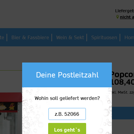
Liefergeb
nicht 
te
Bier & Fassbiere
Wein & Sekt
Spirituosen
Hom
Popco
Deine Postleitzahl
108,4
inkl. MwSt.
zz
Wohin soll geliefert werden?
Los geht`s