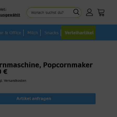
iet:
ausgewählt
e & Office
Milch
Snacks
Verleihartikel
rnmaschine, Popcornmaker
0 €
gl. Versandkosten
Artikel anfragen