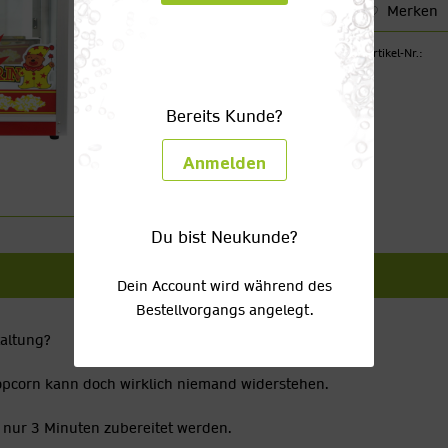
Merken
Artikel-Nr.:
Bereits Kunde?
Anmelden
Du bist Neukunde?
Dein Account wird während des
Bestellvorgangs angelegt.
taltung?
Popcorn kann doch wirklich niemand widerstehen.
 nur 3 Minuten zubereitet werden.