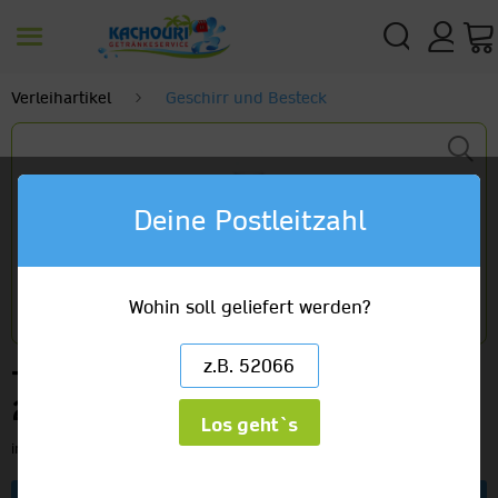
Verleihartikel
Geschirr und Besteck
Deine Postleitzahl
Wohin soll geliefert werden?
Tischvase "Maitre" 10 Stück
20,40 €
Los geht`s
inkl. MwSt.
zzgl. Versandkosten