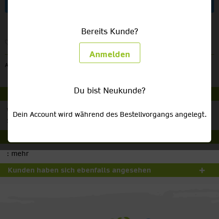
Artikel anfragen
Bereits Kunde?
Merken
Anmelden
Artikel-Nr.:
VL87
Du bist Neukunde?
Beschreibung
Weiße Tischvasen Verpackungseinheit: je 10 Stück Preise
Dein Account wird während des Bestellvorgangs angelegt.
sind Saison- und...
mehr
Nährwerte und Produktdetails
:
mehr
Kunden haben sich ebenfalls angesehen