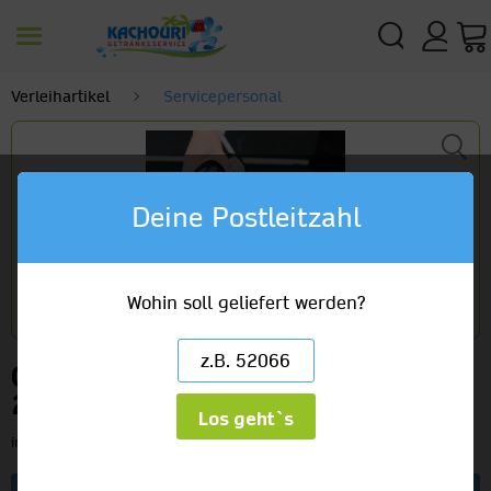
Verleihartikel
Servicepersonal
Deine Postleitzahl
Wohin soll geliefert werden?
Cateringpersonal
25,00 €
Los geht`s
inkl. MwSt.
zzgl. Versandkosten