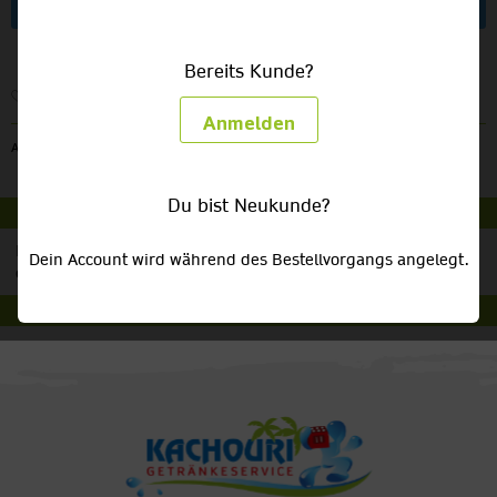
Artikel anfragen
Bereits Kunde?
Merken
Anmelden
Artikel-Nr.:
ART6
Du bist Neukunde?
Beschreibung
Personal für Ihr Catering zu mieten ist bei uns besonders
Dein Account wird während des Bestellvorgangs angelegt.
einfach, da wir Ihnen Personal für...
mehr
Kunden haben sich ebenfalls angesehen