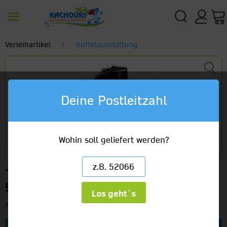
Verleihartikel
Buffetausstattung
Deine Postleitzahl
Wohin soll geliefert werden?
Thermoskanne 3l
9,10 €
Los geht`s
inkl. MwSt.
zzgl. Versandkosten