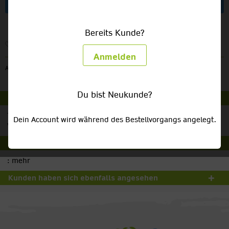
Artikel anfragen
Bereits Kunde?
Merken
Anmelden
Artikel-Nr.:
VL2
Du bist Neukunde?
Beschreibung
Thermoskasse 3l Preise sind Saison- und
Dein Account wird während des Bestellvorgangs angelegt.
Verfügbarkeitsabhängig (Foto ist ein...
mehr
Nährwerte und Produktdetails
:
mehr
Kunden haben sich ebenfalls angesehen