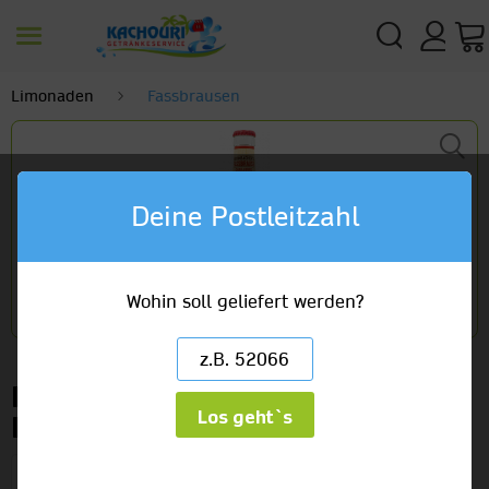
Limonaden
Fassbrausen
Deine Postleitzahl
Wohin soll geliefert werden?
Krombacher Fassbrause
Los geht`s
Rhabarber
(4 x 6er) x 0,33l Glas