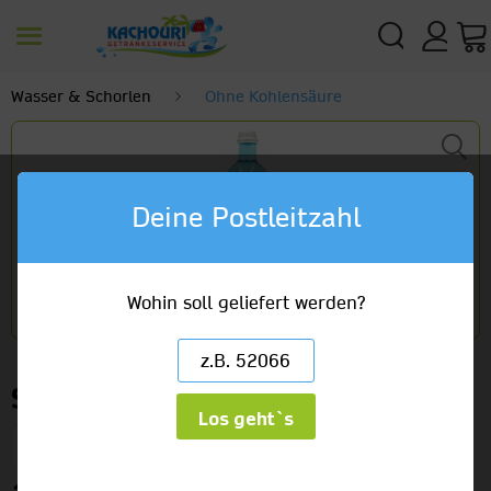
Wasser & Schorlen
Ohne Kohlensäure
Deine Postleitzahl
Wohin soll geliefert werden?
Selters Mineralwasser Naturell
Los geht`s
12 x 0,75l Gourmet Gastro Glas