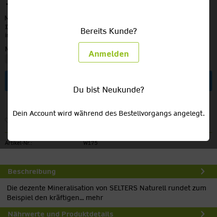
15,49 €
MEHRWEG
zzgl. Pfand:
3,30 €
Inhalt:
6 Liter (2,58 € / 1 Liter)
Bereits Kunde?
inkl. MwSt.
zzgl. Versandkosten
Menge:
Anmelden
In den
Warenkorb
Du bist Neukunde?
Dein Account wird während des Bestellvorgangs angelegt.
Merken
Artikel-Nr.:
W175
Beschreibung
Die dezente Mineralisation von SELTERS Naturell rundet zum
Beispiel den kräftigen...
mehr
Nährwerte und Produktdetails