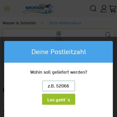
Wasser & Schorlen
Ohne Kohlensäure
Deine Postleitzahl
Wohin soll geliefert werden?
Granus Naturell
Los geht`s
12 x 0,75l Glas Culinaire Gastro
13,99 €