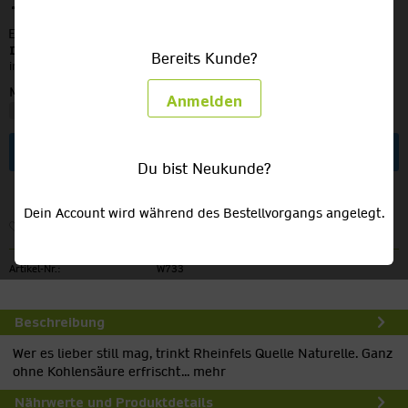
11,49 €
EINWEG
zzgl. Pfand:
3,30 €
Inhalt:
8.4 Liter (1,37 € / 1 Liter)
Bereits Kunde?
inkl. MwSt.
zzgl. Versandkosten
Menge:
Anmelden
In den
Warenkorb
Du bist Neukunde?
Dein Account wird während des Bestellvorgangs angelegt.
Merken
Artikel-Nr.:
W733
Beschreibung
Wer es lieber still mag, trinkt Rheinfels Quelle Naturelle. Ganz
ohne Kohlensäure erfrischt...
mehr
Nährwerte und Produktdetails