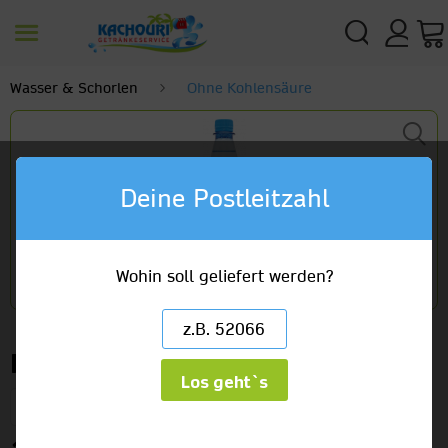
Wasser & Schorlen
Ohne Kohlensäure
Deine Postleitzahl
Wohin soll geliefert werden?
Rheinfels Quelle Naturelle
Los geht`s
12 x 0,75l PET