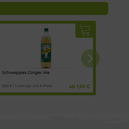
Schweppes Ginger Ale
Gerolst
ab 1,92 €
(9,60 € / 1 Liter) zzgl. 2,40 € Pfand
(2,48 € / 1 