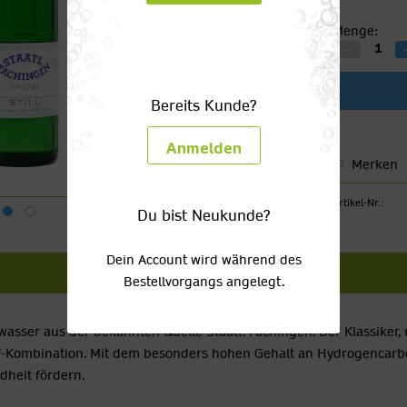
Menge:
Bereits Kunde?
Anmelden
Merken
Artikel-Nr.:
Du bist Neukunde?
Dein Account wird während des
Bestellvorgangs angelegt.
asser aus der bekannten Quelle Staatl. Fachingen. Der Klassiker,
ff-Kombination. Mit dem besonders hohen Gehalt an Hydrogencarb
dheit fördern.