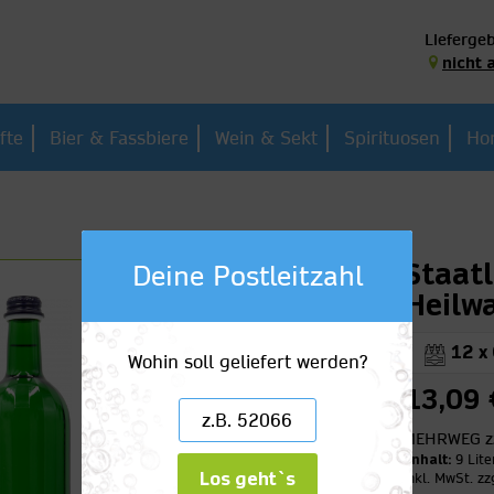
Liefergeb
nicht 
fte
Bier & Fassbiere
Wein & Sekt
Spirituosen
Ho
Staatl
Deine Postleitzahl
Heilw
12 x 
Wohin soll geliefert werden?
13,09 
MEHRWEG
z
Inhalt:
9 Lite
Los geht`s
inkl. MwSt.
zz