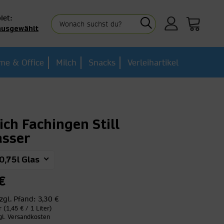
iet:
ausgewählt
me & Office
Milch
Snacks
Verleihartikel
ich Fachingen Still
asser
0,75l Glas
€
zgl. Pfand:
3,30 €
r (1,45 € / 1 Liter)
gl. Versandkosten