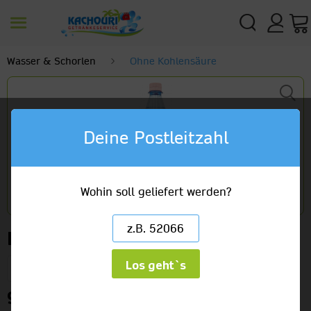
Wasser & Schorlen
Ohne Kohlensäure
Deine Postleitzahl
Wohin soll geliefert werden?
Lahnperle Naturell
Los geht`s
12 x 1,0l PET
9,99 €