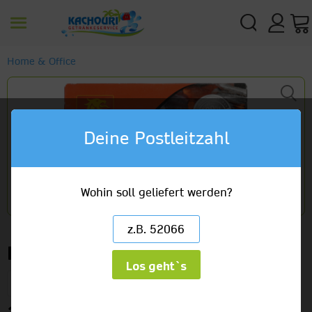
Home & Office
Deine Postleitzahl
Wohin soll geliefert werden?
Flash Grillanzünder (Fest)
Los geht`s
1 x 32er Packung