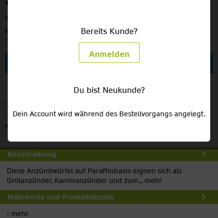
2,39 €
inkl. MwSt.
zzgl. Versandkosten
Bereits Kunde?
Menge:
Anmelden
In den
Warenkorb
Du bist Neukunde?
Merken
Dein Account wird während des Bestellvorgangs angelegt.
Artikel-Nr.:
A933
Beschreibung
Diese Anzündwürfel auf Paraffinbasis eignen sich als
Grillanzünder, Kaminanzünder und zum...
mehr
Nährwerte und Produktdetails
:
mehr