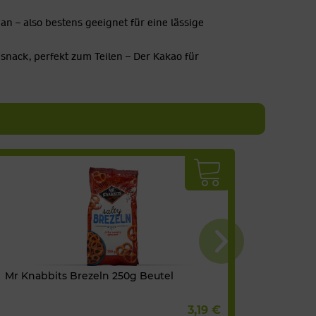
an – also bestens geeignet für eine lässige
nsnack, perfekt zum Teilen – Der Kakao für
Mr Knabbits Brezeln 250g Beutel
Naarm H
3,19 €