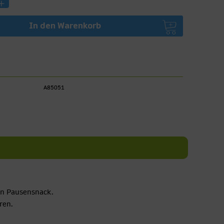
In den
Warenkorb
A85051
en Pausensnack.
ren.