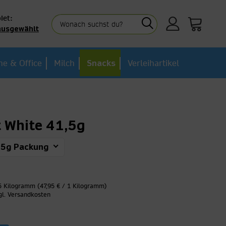
iet:
ausgewählt
e & Office
Milch
Snacks
Verleihartikel
t White 41,5g
,5g Packung
5 Kilogramm (47,95 € / 1 Kilogramm)
gl. Versandkosten