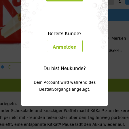
Bereits Kunde?
Merken
Anmelden
Artikel-Nr.:
Du bist Neukunde?
Dein Account wird während des
Bestellvorgangs angelegt.
oriegeln.
ender Schokolade und knackiger Waffel macht KitKat® zum lecker
ch perfekt mit Freunden teilen oder über den Tag hinweg portionie
nießt: eine entspannte KitKat® Pause lädt den Akku wieder auf.