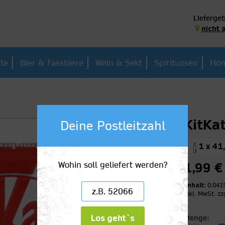
Liefergeb
nicht 
fte
Bier & Fassbiere
Wein & Sekt
Spirituosen
Hom
KitKa
Deine Postleitzahl
1 x 41
Wohin soll geliefert werden?
1,99 €
Inhalt:
0.041
inkl. MwSt.
zz
Los geht`s
Menge: