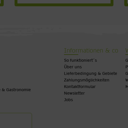
Informationen & co
So funktioniert´s
G
Über uns
P
Lieferbedingung & Gebiete
G
Zahlungsmöglichkeiten
W
Kontaktformular
M
be & Gastronomie
Newsletter
Jobs