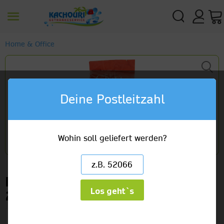
Home & Office
Deine Postleitzahl
Wohin soll geliefert werden?
Feuer & Flamme Grillholzkohle
Los geht`s
2,5kg
1 x 2,5kg Beutel