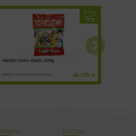
Haribo Color-Rado 200g
Bitburg
ab 1,79 €
(8,95 € / 1 Kilogramm) Pfandfrei
(5,61 € / 1 
Weiteres
Kontakt