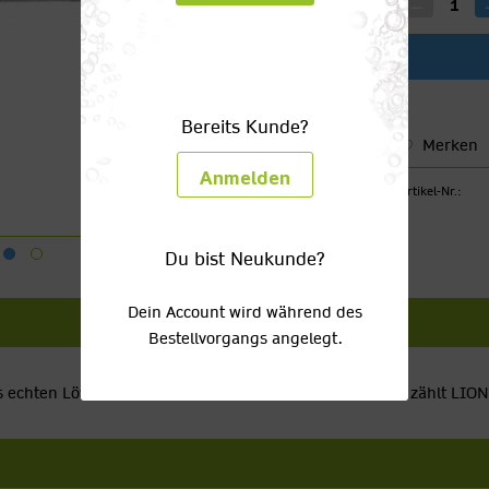
Bereits Kunde?
Merken
Anmelden
Artikel-Nr.:
Du bist Neukunde?
Dein Account wird während des
Bestellvorgangs angelegt.
s echten Löwen: Kraft, Freiheit und Souveränität. Heute zählt LI