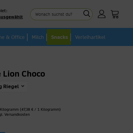
iet:
ausgewählt
e & Office
Milch
Snacks
Verleihartikel
e Lion Choco
g Riegel
 Kilogramm (47,38 € / 1 Kilogramm)
gl. Versandkosten