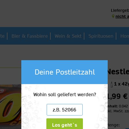
Liefergeb
nicht 
fte
Bier & Fassbiere
Wein & Sekt
Spirituosen
Hom
Nestl
Deine Postleitzahl
1 x 42
Wohin soll geliefert werden?
1,99 €
Inhalt:
0.042
inkl. MwSt.
zz
Los geht`s
Menge: