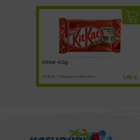
KitKat 41,5g
1,99 €
(47,95 € / 1 Kilogramm) Pfandfrei