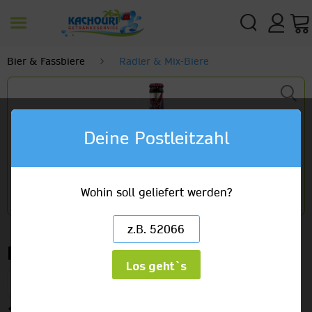
Bier & Fassbiere
Radler & Mix-Biere
Deine Postleitzahl
Wohin soll geliefert werden?
Karlsberg Mixery (Bier+Cola+X)
Los geht`s
(4 x 6er) x 0,33l Glas