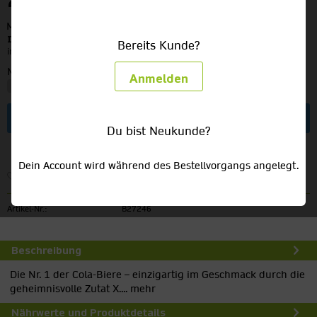
25,49 €
MEHRWEG
zzgl. Pfand:
3,42 €
Inhalt:
7.92 Liter (3,22 € / 1 Liter)
Bereits Kunde?
inkl. MwSt.
zzgl. Versandkosten
Menge:
Anmelden
In den
Warenkorb
Du bist Neukunde?
Dein Account wird während des Bestellvorgangs angelegt.
Merken
Artikel-Nr.:
B27246
Beschreibung
Die Nr. 1 der Cola-Biere – einzigartig im Geschmack durch die
geheimnisvolle Zutat X....
mehr
Nährwerte und Produktdetails