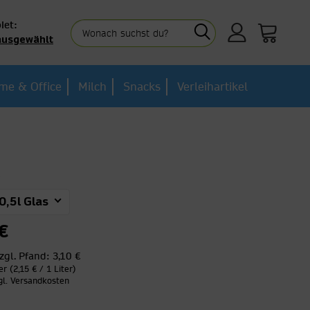
iet:
ausgewählt
me & Office
Milch
Snacks
Verleihartikel
e
0,5l Glas
€
zgl. Pfand:
3,10 €
er (2,15 € / 1 Liter)
gl. Versandkosten