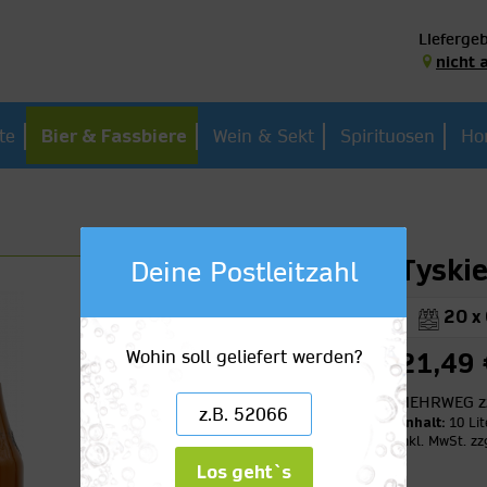
Liefergeb
nicht 
te
Bier & Fassbiere
Wein & Sekt
Spirituosen
Ho
Tyski
Deine Postleitzahl
20 x 
Wohin soll geliefert werden?
21,49 
MEHRWEG
z
Inhalt:
10 Lit
inkl. MwSt.
zz
Los geht`s