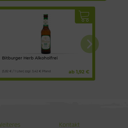
Bitburger Herb Alkoholfrei
Spaten
ab 1,92 €
(5,82 € / 1 Liter) zzgl. 3,42 € Pfand
(4,34 € / 1 
Weiteres
Kontakt