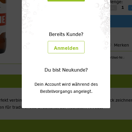
Menge:
Bereits Kunde?
Merken
Anmelden
Artikel-Nr.:
Du bist Neukunde?
Dein Account wird während des
Bestellvorgangs angelegt.
perfekt verbindet. Höchste Qualität und edelster Geschmack zeichn
en für traditionelle Braukunst auf höchstem Niveau.