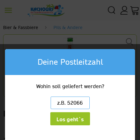
Bier & Fassbiere
Pils & Andere
Deine Postleitzahl
Wohin soll geliefert werden?
Beck´s Bier
Los geht`s
20 x 0,5l Glas