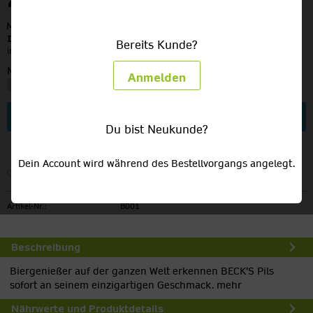
22,49 €
MEHRWEG
zzgl. Pfand:
3,10 €
Inhalt:
10 Liter (2,25 € / 1 Liter)
Bereits Kunde?
inkl. MwSt.
zzgl. Versandkosten
Menge:
Anmelden
In den
Warenkorb
Du bist Neukunde?
Dein Account wird während des Bestellvorgangs angelegt.
Merken
Artikel-Nr.:
B001
Beschreibung
Biergenießer auf der ganzen Welt erkennen BECK’S Pils
sofort an seinem einzigartigen Geschmack.
mehr
Nährwerte und Produktdetails