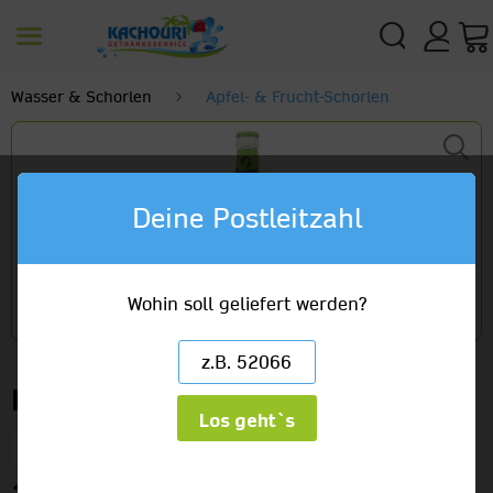
Wasser & Schorlen
Apfel- & Frucht-Schorlen
Deine Postleitzahl
Wohin soll geliefert werden?
Proviant Apfelschorle
Los geht`s
24 x 0,33l Glas