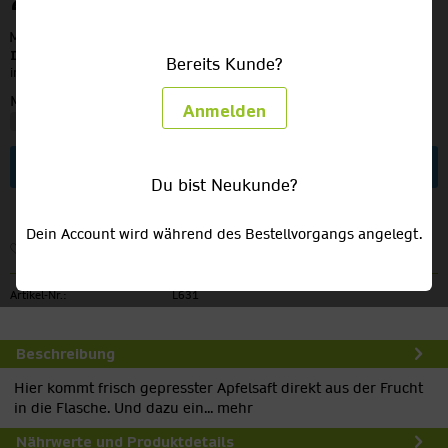
29,49 €
MEHRWEG
zzgl. Pfand:
3,42 €
Inhalt:
7.92 Liter (3,72 € / 1 Liter)
Bereits Kunde?
inkl. MwSt.
zzgl. Versandkosten
Menge:
Anmelden
In den
Warenkorb
Du bist Neukunde?
Dein Account wird während des Bestellvorgangs angelegt.
Merken
Artikel-Nr.:
L631
Beschreibung
Hier kommt frisch gepresster Apfelsaft direkt aus der Frucht
in die Flasche. Und dazu ein...
mehr
Nährwerte und Produktdetails