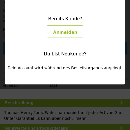
17,49 €
MEHRWEG
zzgl. Pfand:
2,40 €
Inhalt:
6 Liter (2,92 € / 1 Liter)
Bereits Kunde?
inkl. MwSt.
zzgl. Versandkosten
Menge:
Anmelden
In den
Warenkorb
Du bist Neukunde?
Dein Account wird während des Bestellvorgangs angelegt.
Merken
Artikel-Nr.:
L513
Beschreibung
Thomas Henry Tonic Water harmoniert mit jeder Art von Gin.
Unter Garantie! Es kann aber noch...
mehr
Nährwerte und Produktdetails