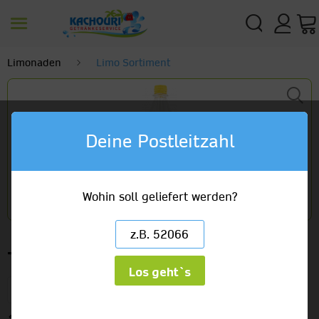
Limonaden
Limo Sortiment
Deine Postleitzahl
Wohin soll geliefert werden?
Thomas Henry Tonic Water
Los geht`s
6 x 1,0l PET