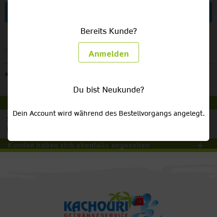
Artikel anfragen
Bereits Kunde?
Merken
Anmelden
Artikel-Nr.:
V40
Du bist Neukunde?
Beschreibung
Dein Account wird während des Bestellvorgangs angelegt.
Super Kühlleistung auch bei hohen Außentemperaturen,
regulierbar im über Null Bereich....
mehr
Kunden haben sich ebenfalls angesehen