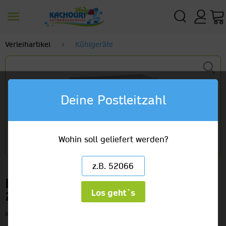
Verleihartikel
Kühlgeräte
Deine Postleitzahl
Wohin soll geliefert werden?
Kühltruhe 102x64x90cm 300l
Los geht`s
24,99 €
inkl. MwSt.
zzgl. Versandkosten