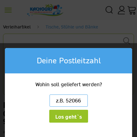
Verleihartikel
Tische, Stühle und Bänke
Deine Postleitzahl
Wohin soll geliefert werden?
Banketttische in verschiedenen
Größen
Los geht`s
9,60 €
inkl. MwSt.
zzgl. Versandkosten