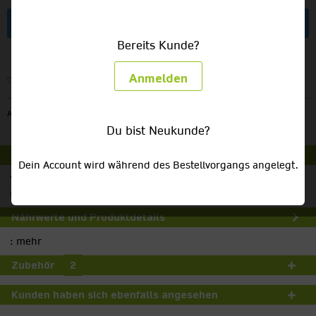
Artikel anfragen
Bereits Kunde?
Anmelden
Merken
Artikel-Nr.:
VL20
Du bist Neukunde?
Beschreibung
Dein Account wird während des Bestellvorgangs angelegt.
Verfügbare Größen: rund Ø 152 cm 13,80 Euro rund Ø 183...
mehr
Nährwerte und Produktdetails
:
mehr
Zubehör
2
Kunden haben sich ebenfalls angesehen