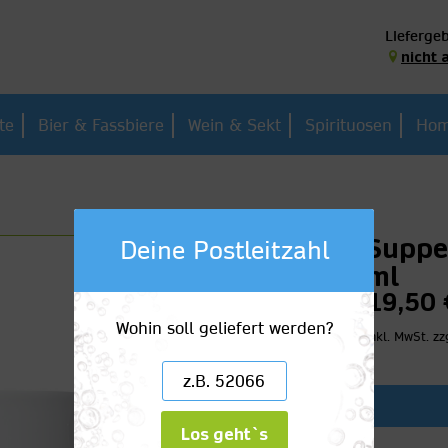
Liefergeb
nicht 
te
Bier & Fassbiere
Wein & Sekt
Spirituosen
Hom
Suppe
Deine Postleitzahl
ml
19,50 
Wohin soll geliefert werden?
inkl. MwSt.
zz
Los geht`s