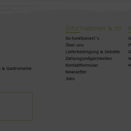
Informationen & co
So funktioniert´s
G
Über uns
P
Lieferbedingung & Gebiete
G
Zahlungsmöglichkeiten
W
Kontaktformular
M
be & Gastronomie
Newsletter
Jobs