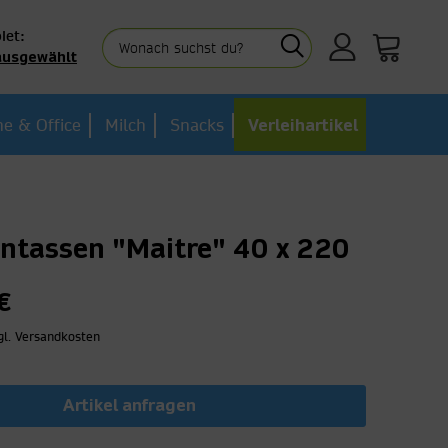
iet:
ausgewählt
e & Office
Milch
Snacks
Verleihartikel
ntassen "Maitre" 40 x 220
€
gl. Versandkosten
Artikel anfragen