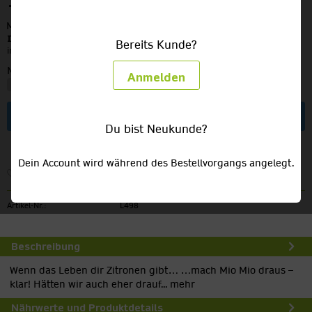
14,49 €
MEHRWEG
zzgl. Pfand:
3,30 €
Inhalt:
6 Liter (2,42 € / 1 Liter)
Bereits Kunde?
inkl. MwSt.
zzgl. Versandkosten
Menge:
Anmelden
In den
Warenkorb
Du bist Neukunde?
Dein Account wird während des Bestellvorgangs angelegt.
Merken
Artikel-Nr.:
L498
Beschreibung
Wenn das Leben dir Zitronen gibt… …mach Mio Mio draus –
klar! Hätten wir auch eher drauf...
mehr
Nährwerte und Produktdetails