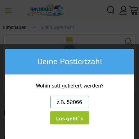
Limonaden
Limo Sortiment
Deine Postleitzahl
Wohin soll geliefert werden?
Mio Mio Lemon+Koffein
Los geht`s
12 x 0,5l Glas