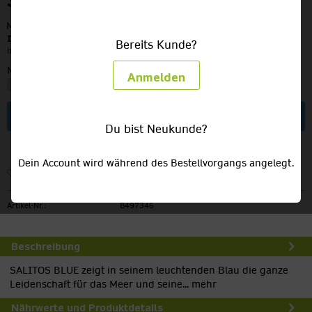
34,49 €
MEHRWEG
zzgl. Pfand:
3,42 €
Inhalt:
7.92 Liter (4,35 € / 1 Liter)
Bereits Kunde?
inkl. MwSt.
zzgl. Versandkosten
Menge:
Anmelden
In den
Warenkorb
Du bist Neukunde?
Dein Account wird während des Bestellvorgangs angelegt.
Merken
Artikel-Nr.:
B497346
Beschreibung
SALITOS BLUE zeigt in seinem leuchtenden Blau die ganze
Leidenschaft für das Meer und seine...
mehr
Nährwerte und Produktdetails