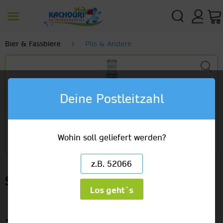
Bier & Fassbiere
Pils & Andere
Deine Postleitzahl
Wohin soll geliefert werden?
Salitos Blue
Los geht`s
(4 x 6er) x 0,33l Glas