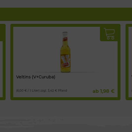
Veltins (V+Curuba)
ab 1,98 €
(6,00 € / 1 Liter) zzgl. 3,42 € Pfand