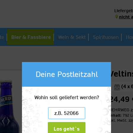
Liefergeb
nicht 
te
Bier & Fassbiere
Wein & Sekt
Spirituosen
Ho
Velti
Deine Postleitzahl
(4 x 
Wohin soll geliefert werden?
24,49 
MEHRWEG
z
Inhalt:
7.92 L
inkl. MwSt.
zz
Los geht`s