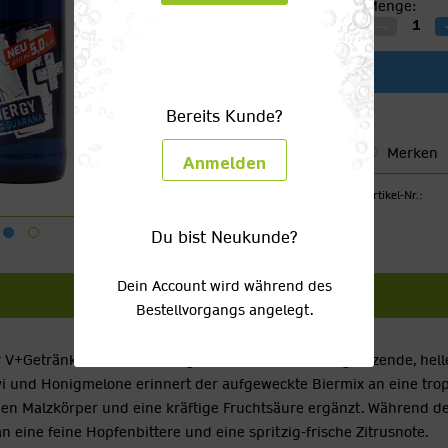
Menge:
Bereits Kunde?
Merken
Anmelden
Artikel-Nr.:
Du bist Neukunde?
Dein Account wird während des
Bestellvorgangs angelegt.
r V+Getränke nicht mehr wegzudenken. Durch das glänzende, hell
wi und Honigmelone erinnert der aufgeweckte Biermix an eine trop
 Malzkörper und eine kräftige Fruchtsäure ergänzt. Während der
 eine feine Hopfenbittere und eine spritzig-frische Zitrusnote.