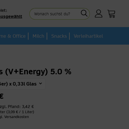
iet:
ausgewählt
me & Office
Milch
Snacks
Verleihartikel
ns (V+Energy) 5.0 %
6er) x 0,33l Glas
€
zgl. Pfand:
3,42 €
iter (3,09 € / 1 Liter)
gl. Versandkosten