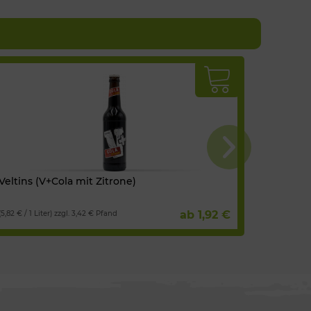
Veltins (V+Cola mit Zitrone)
Veltins 
ab 1,92 €
(5,82 € / 1 Liter) zzgl. 3,42 € Pfand
(5,82 € / 1 