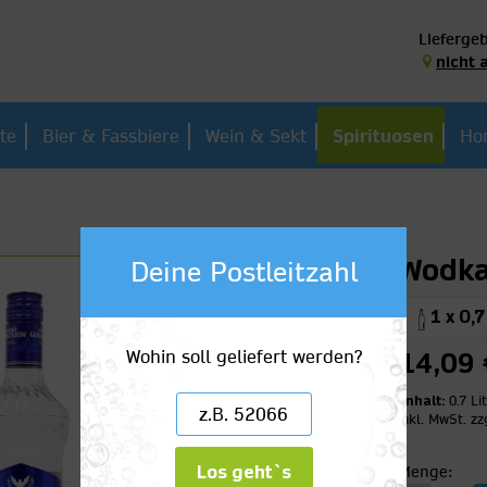
Liefergeb
nicht 
te
Bier & Fassbiere
Wein & Sekt
Spirituosen
Ho
Wodka
Deine Postleitzahl
1 x 0,7
Wohin soll geliefert werden?
14,09 
Inhalt:
0.7 Li
inkl. MwSt.
zz
Los geht`s
Menge: