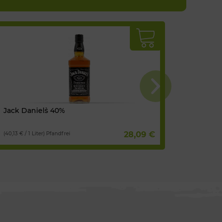
Jack Daniel`s 40%
Wegner 
trocken
28,09 €
(40,13 € / 1 Liter) Pfandfrei
(14,84 € / 1