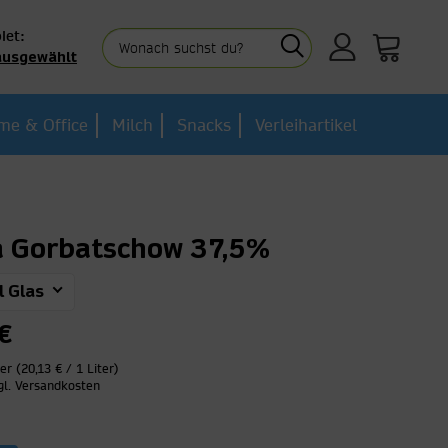
iet:
ausgewählt
me & Office
Milch
Snacks
Verleihartikel
 Gorbatschow 37,5%
l Glas
€
ter (20,13 € / 1 Liter)
gl. Versandkosten