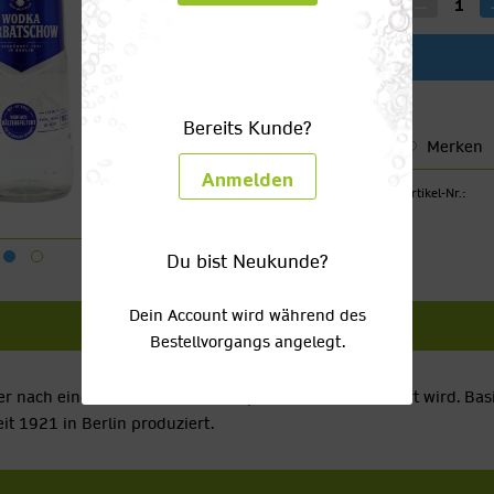
Bereits Kunde?
Merken
Anmelden
Artikel-Nr.:
Du bist Neukunde?
Dein Account wird während des
Bestellvorgangs angelegt.
r nach einem überlieferten Rezept vierfach kältefiltriert wird. Ba
eit 1921 in Berlin produziert.