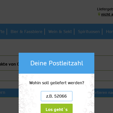
Liefergeb
nicht 
fte
Bier & Fassbiere
Wein & Sekt
Spirituosen
Hom
Deine Postleitzahl
kte von Coca-Cola
Wohin soll geliefert werden?
ern
Sortieren na
Los geht`s