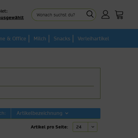
iet:
ausgewählt
e & Office
Milch
Snacks
Verleihartikel
Artikelbezeichnung
ch:
Artikel pro Seite: