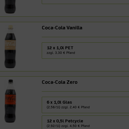
Coca-Cola Vanilla
12 x 1,0l PET
zzgl. 3,30 € Pfand
Coca-Cola Zero
6 x 1,0l Glas
(2,58/1l) zzgl. 2,40 € Pfand
12 x 0,5l Petcycle
(2,92/1l) zzgl. 4,50 € Pfand