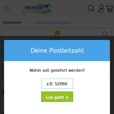
Limonaden
Coca Cola Limonaden
Deine Postleitzahl
Wohin soll geliefert werden?
Fanta Mandarine
Los geht`s
12 x 1,0l PET