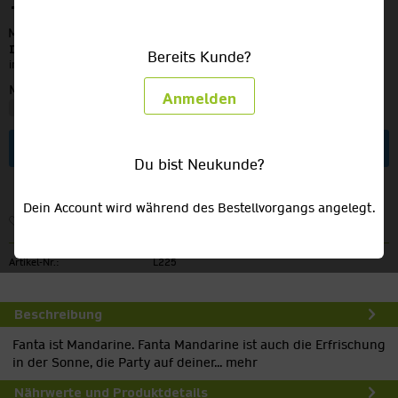
19,49 €
MEHRWEG
zzgl. Pfand:
3,30 €
Inhalt:
12 Liter (1,62 € / 1 Liter)
Bereits Kunde?
inkl. MwSt.
zzgl. Versandkosten
Menge:
Anmelden
In den
Warenkorb
Du bist Neukunde?
Dein Account wird während des Bestellvorgangs angelegt.
Merken
Artikel-Nr.:
L225
Beschreibung
Fanta ist Mandarine. Fanta Mandarine ist auch die Erfrischung
in der Sonne, die Party auf deiner...
mehr
Nährwerte und Produktdetails