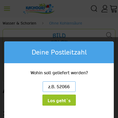
Wasser & Schorlen
Ohne Kohlensäure
Deine Postleitzahl
Wohin soll geliefert werden?
Apollinaris VIO Still
Los geht`s
18 x 0,5 Petcycle Tray
15,49 €