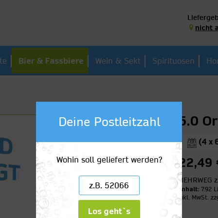
Liefergeb
nicht 
te
Bier & Fassbiere
Wein & Sekt
Spirituosen
Ho
5.0 Or
Deine Postleitzahl
(4 x 
Wohin soll geliefert werden?
22,49 
MEHRWEG
z
Inhalt:
7.92 L
inkl. MwSt.
zz
Los geht`s