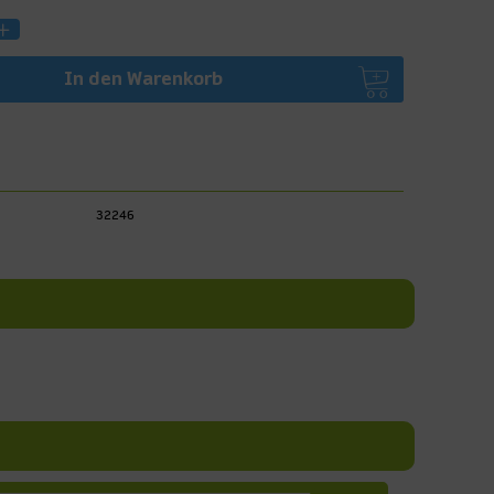
In den
Warenkorb
32246