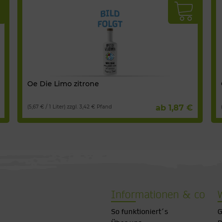
Oe Die Limo zitrone
ab 1,87 €
(5,67 € / 1 Liter) zzgl. 3,42 € Pfand
Informationen & co
So funktioniert´s
G