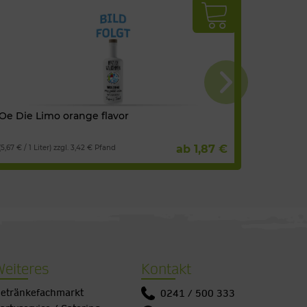
Oe Die Limo orange flavor
Oe Die L
ab 1,87 €
(5,67 € / 1 Liter) zzgl. 3,42 € Pfand
(5,67 € / 1 
Weiteres
Kontakt
etränkefachmarkt
0241 / 500 333