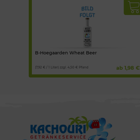
B-Hoegaarden Wheat Beer
ab 1,98 €
(7,92 € / 1 Liter) zzgl. 4,50 € Pfand