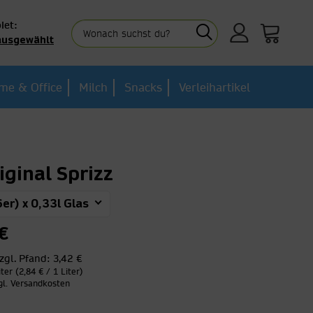
iet:
ausgewählt
me & Office
Milch
Snacks
Verleihartikel
iginal Sprizz
6er) x 0,33l Glas
€
zgl. Pfand:
3,42 €
iter (2,84 € / 1 Liter)
gl. Versandkosten