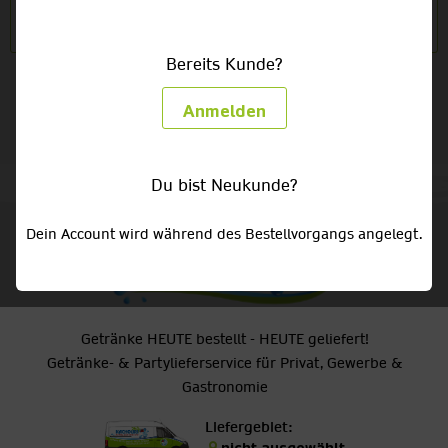
6 x 0,33l Gläser
9,19 €
(4,64/1l) zzgl. 0,48 € Pfand
Bereits Kunde?
Anmelden
Du bist Neukunde?
Dein Account wird während des Bestellvorgangs angelegt.
Getränke HEUTE bestellt - HEUTE geliefert!
Getränke- & Partylieferservice für Privat, Gewerbe &
Gastronomie
Liefergebiet: