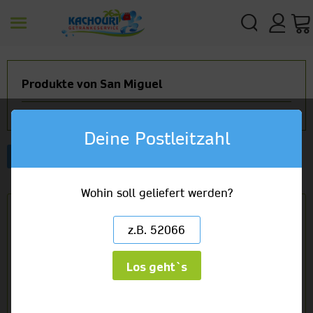
Produkte von San Miguel
Deine Postleitzahl
Artikelbezeichnung
Wohin soll geliefert werden?
San Miguel
Kiste
Flasche
24 x 0,33l Glas
26,49 €
(3,34/1l) zzgl. 3,42 € Pfand
Los geht`s
(4 x 6er) x 0,33l Glas
27,49 €
(3,47/1l) zzgl. 2,42 € Pfand