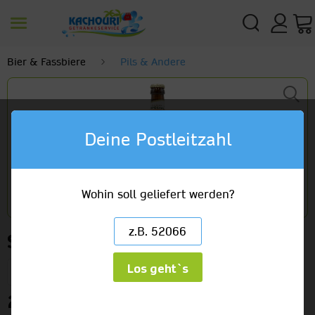
Bier & Fassbiere
Pils & Andere
Deine Postleitzahl
Wohin soll geliefert werden?
San Miguel
Los geht`s
(4 x 6er) x 0,33l Glas
27,49 €