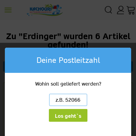
Zu "Erdinger" wurden
6
Artikel
gefunden!
Deine Postleitzahl
Filtern
Relevanz
Wohin soll geliefert werden?
Los geht`s