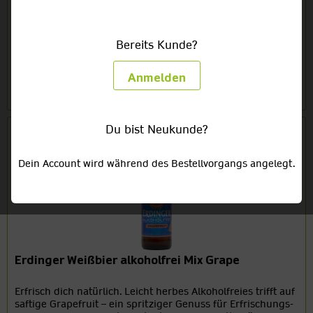
Erdinger Weißbier alkoholfrei
Bereits Kunde?
ERDINGER Alkoholfrei - der sportliche Durstlöscher
Würzige Malznoten harmonieren hervorragend mit
Anmelden
karamellig-süßlichen Nuancen. Ergänzt wird das
Genusserlebnis durch die anregende Bittere unseres
Aromahopfens und einen Hauch...
Du bist Neukunde?
Dein Account wird während des Bestellvorgangs angelegt.
Erdinger Weißbier alkoholfrei Mix Grape
Erfrisch dich natürlich. Leicht herbes Alkoholfreies trifft auf
saftige Grapefruit – ein spritziger Genuss für Erfrischungs-