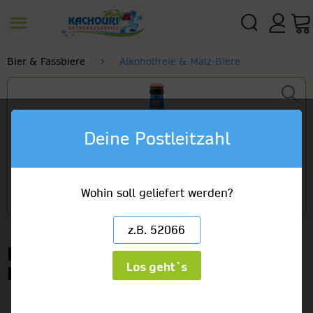
Bier & Fassbiere
Alkoholfreie & Malz-Biere
Deine Postleitzahl
Wohin soll geliefert werden?
Erdinger Weißbier alkoholfrei
Los geht`s
Mix Grape
(4 x 6er) x 0,33l Glas