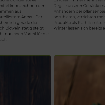
mische Dünger sowie
Es füllen immer mehr Wein
ittel kennzeichnen den
Regale unserer Getränkem
stammen aus
Anhängern der pflanzenbas
trolliertem Anbau. Der
anzubieten, verzichten me
heinlich gerade die
Produkte als Klärhilfsmitte
h Biowein stetig steigt.
Winzer lassen sich bereits a
 nur einen Vorteil für die
ich.