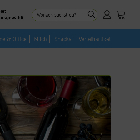
iet:
ausgewählt
e & Office
Milch
Snacks
Verleihartikel