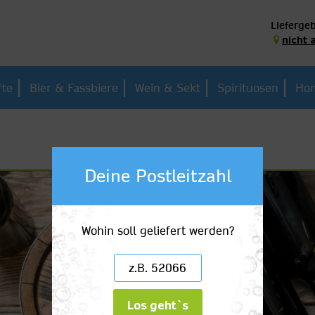
Liefergeb
nicht 
fte
Bier & Fassbiere
Wein & Sekt
Spirituosen
Hom
Deine Postleitzahl
Wohin soll geliefert werden?
Los geht`s