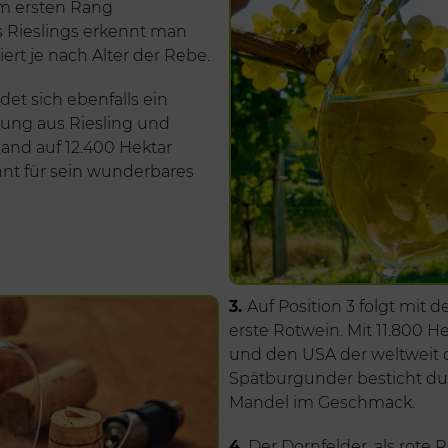
em ersten Rang
 Rieslings erkennt man
iiert je nach Alter der Rebe.
et sich ebenfalls ein
zung aus Riesling und
and auf 12.400 Hektar
nnt für sein wunderbares
3.
Auf Position 3 folgt mit 
erste Rotwein. Mit 11.800 H
und den USA der weltweit d
Spätburgunder besticht du
Mandel im Geschmack.
4.
Der Dornfelder, als rote 