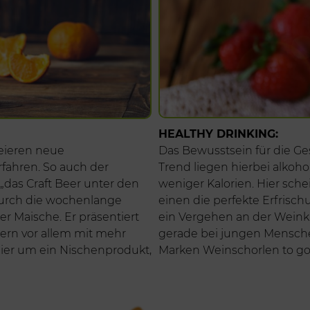
HEALTHY DRINKING:
eieren neue
Das Bewusstsein für die Ges
fahren. So auch der
Trend liegen hierbei alkoho
„das Craft Beer unter den
weniger Kalorien. Hier sche
durch die wochenlange
einen die perfekte Erfrisch
 Maische. Er präsentiert
ein Vergehen an der Weink
ndern vor allem mit mehr
gerade bei jungen Menschen
 hier um ein Nischenprodukt,
Marken Weinschorlen to go